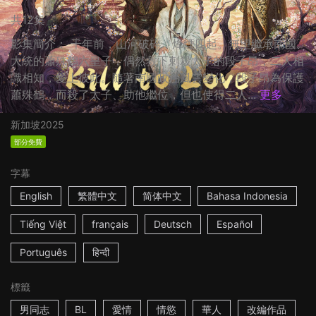
共12集
影集簡介： 千年前，山河破碎，烽煙四起。無望繼承南國
大統的蕭殊鶴六皇子，偶然救下刺殺太子的段子昂，二人相
識相知，愛上彼此。隨著南國政治風雲變化，段子昂為保護
蕭殊鶴，而殺了太子、助他繼位，但也使得二人...
更多
新加坡
2025
部分免費
字幕
English
繁體中文
简体中文
Bahasa Indonesia
Tiếng Việt
français
Deutsch
Español
Português
हिन्दी
標籤
男同志
BL
愛情
情慾
華人
改編作品