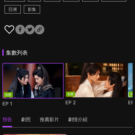
亞洲
影集
集數列表
免費
免
免費
EP
2
E
EP
1
預告
劇照
推薦影片
劇情介紹