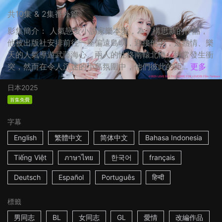
共10集 & 2集番外篇
影集簡介： 人氣戀愛小說家樂本愛，為了構思新的作品，
他被出版社安排前往一座偏遠島嶼，迎接他的，是熱情、樂
天的人氣導遊武藤海心。兩人的性格南轅北轍，經常發生衝
突，然而在令人沉迷的小島氛圍中，他們彼此的距...
更多
日本
2025
首集免費
字幕
English
繁體中文
简体中文
Bahasa Indonesia
Tiếng Việt
ภาษาไทย
한국어
français
Deutsch
Español
Português
हिन्दी
標籤
男同志
BL
女同志
GL
愛情
改編作品