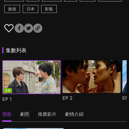
旅遊
日本
影集
集數列表
免費
EP
2
E
EP
1
預告
劇照
推薦影片
劇情介紹