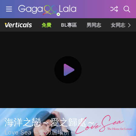
免費
BL專區
男同志
女同志
海洋之戀～愛之歸處～
Love Sea ～愛の居場所～