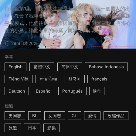
特別篇第1集: 「我的人生總是充滿恐懼…，但一個男人的出
現，教會了我重要的事情。」這一年來，愛與海心進入遠距
戀愛模式，他們往返在都市與海島之間，對愛來說，有海心
在的小島，讓他有家的歸屬；而姫花和ふみ...
更多
29m
日本
2025
字幕
English
繁體中文
简体中文
Bahasa Indonesia
Tiếng Việt
ภาษาไทย
한국어
français
Deutsch
Español
Português
हिन्दी
標籤
男同志
BL
女同志
GL
愛情
改編作品
旅遊
日本
影集