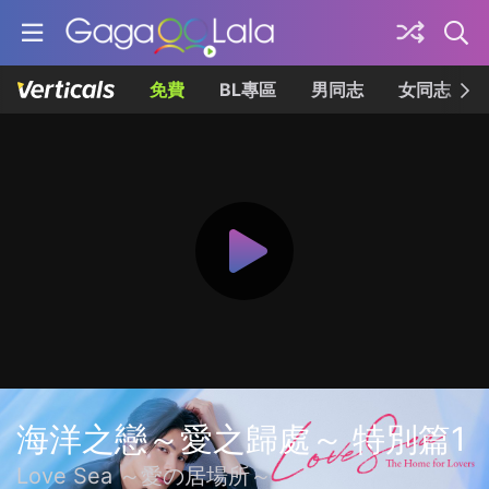
免費
BL專區
男同志
女同志
海洋之戀～愛之歸處～ 特別篇1
Love Sea ～愛の居場所～