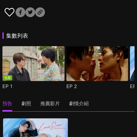
集數列表
免費
EP
1
EP
2
E
預告
劇照
推薦影片
劇情介紹