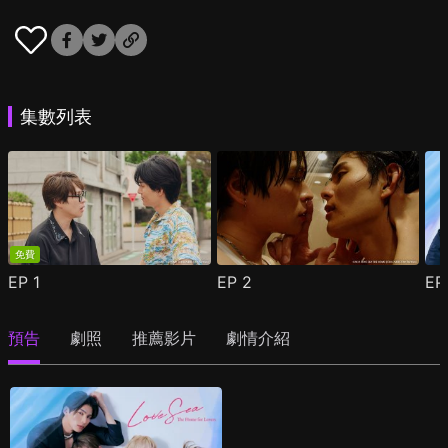
集數列表
免費
EP
1
EP
2
E
預告
劇照
推薦影片
劇情介紹