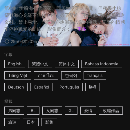
第6集: 愛將海心帶回家，同居生活正式展開，但秘書小椋
卻對海心充滿不信任。兩人簽下契約，強調他們的關係只有
金錢、禁止戀愛。然而海心逐漸融入愛的生活，直率的情感
不停挑戰愛的防線。 影集簡介： ...
更多
29m
日本
2025
字幕
English
繁體中文
简体中文
Bahasa Indonesia
Tiếng Việt
ภาษาไทย
한국어
français
Deutsch
Español
Português
हिन्दी
標籤
男同志
BL
女同志
GL
愛情
改編作品
旅遊
日本
影集