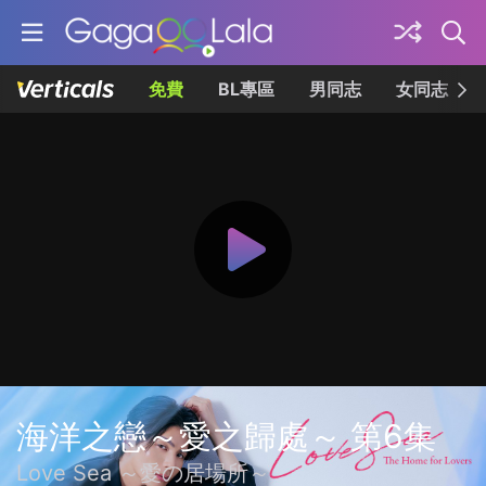
免費
BL專區
男同志
女同志
海洋之戀～愛之歸處～ 第6集
Love Sea ～愛の居場所～