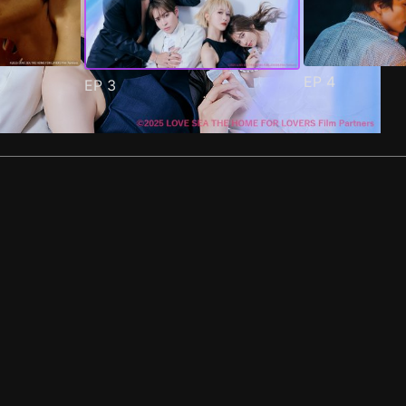
EP
4
EP
3