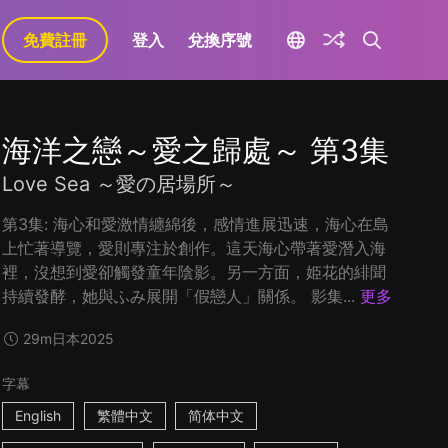
免費註冊
登入
兌換序號
海洋之戀～愛之歸處～ 第3集
Love Sea ～愛の居場所～
第3集: 海心和愛激情纏綿後，感情進展迅速，海心在島
上忙著導覽，愛則專注於創作。這天海心帶著愛潛入海
裡，沒想到愛卻觸發童年陰影。另一方面，姫花的緋聞
持續發酵，她與ふみ展開「假戀人」關係。 影集...
更多
29m
日本
2025
字幕
English
繁體中文
简体中文