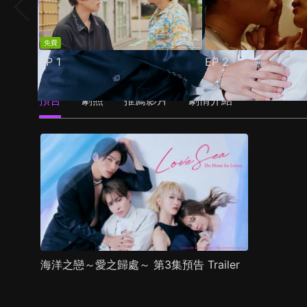
免費
EP
1
EP
2
預告
劇照
推薦影片
劇情介紹
海洋之戀～愛之歸處～ 第3集預告 Trailer