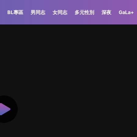
BL專區
男同志
女同志
多元性別
深夜
GaLa+