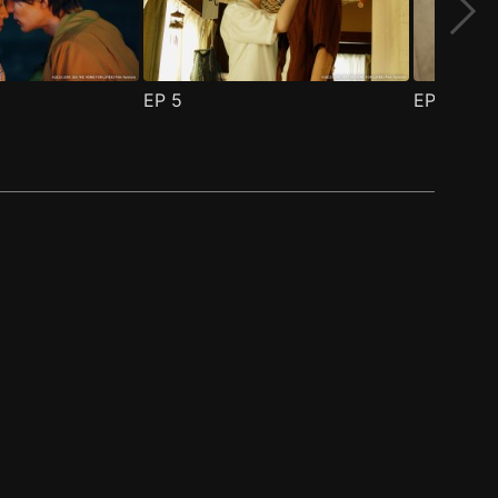
EP
5
EP
6