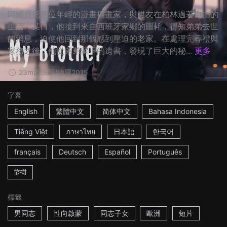
阿爾貝托是位年輕的漫畫插畫家，與男友在柏林過著自由的
生活。某日，他接到來自西班牙家鄉的噩耗，得知弟弟去世
的消息，迫使他回到那個感到壓迫的老家。在處理完葬禮與
家務之後，他從弟弟留下的遺書，發現了巨大的秘...
更多
23m
西班牙/德國
2015
字幕
English
繁體中文
简体中文
Bahasa Indonesia
Tiếng Việt
ภาษาไทย
日本語
한국어
français
Deutsch
Español
Português
हिन्दी
標籤
男同志
性向啟蒙
同志子女
歐洲
短片