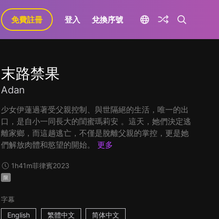
免費註冊
登入
兌換序號
末路禁果
Adan
少女伊蓮過著受父親控制、與世隔絕的生活，唯一的出
口，是自小一同長大的閨蜜瑪莉安 。這天，她們決定逃
離家鄉，而這趟逃亡，不僅是脫離父親的掌控，更是她
們解放肉體和慾望的開始。
更多
1h41m
菲律賓
2023
限
字幕
English
繁體中文
简体中文