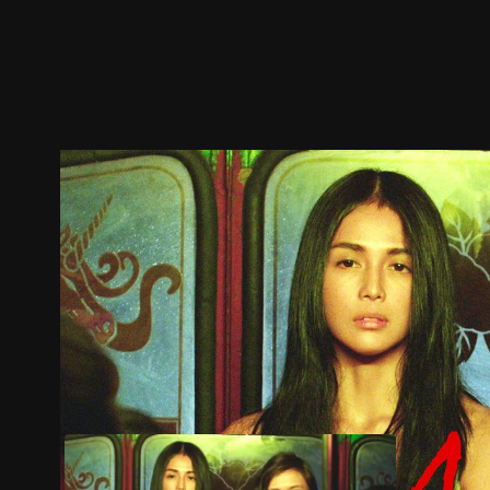
預告
劇照
推薦影片
劇情介紹