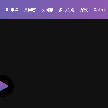
BL專區
男同志
女同志
多元性別
深夜
GaLa+