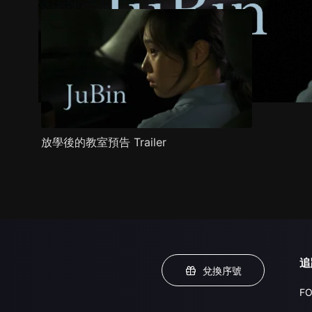
放學後的教室預告 Trailer
追
兌換序號
FO