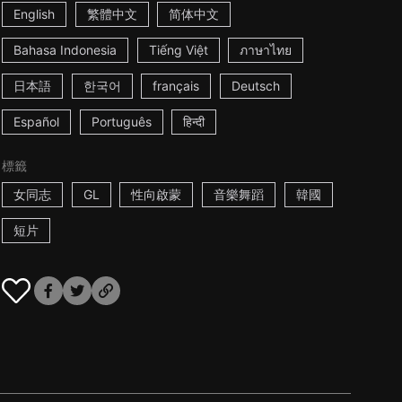
English
繁體中文
简体中文
Bahasa Indonesia
Tiếng Việt
ภาษาไทย
日本語
한국어
français
Deutsch
Español
Português
हिन्दी
標籤
女同志
GL
性向啟蒙
音樂舞蹈
韓國
短片