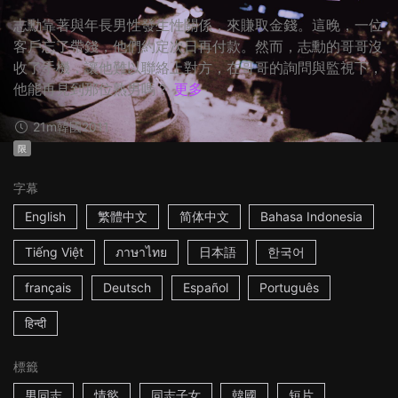
志勳靠著與年長男性發生性關係，來賺取金錢。這晚，一位
客戶忘了帶錢，他們約定次日再付款。​然而，志勳的哥哥沒
收了手機，讓他難以聯絡上對方，在哥哥的詢問與監視下，
他能再見到那位熟男嗎？
更多
21m
韓國
2011
限
字幕
English
繁體中文
简体中文
Bahasa Indonesia
Tiếng Việt
ภาษาไทย
日本語
한국어
français
Deutsch
Español
Português
हिन्दी
標籤
男同志
情慾
同志子女
韓國
短片