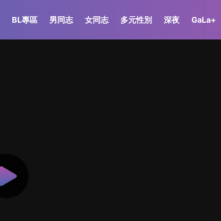
BL專區
男同志
女同志
多元性別
深夜
GaLa+