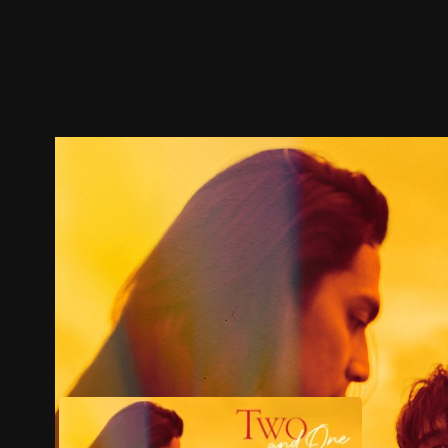
預告
劇照
推薦影片
劇情介紹