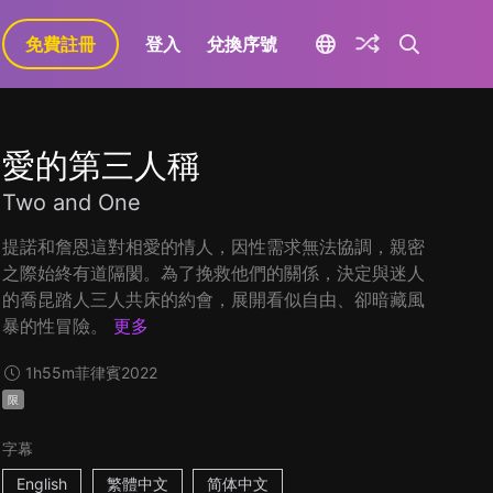
免費註冊
登入
兌換序號
愛的第三人稱
Two and One
提諾和詹恩這對相愛的情人，因性需求無法協調，親密
之際始終有道隔閡。為了挽救他們的關係，決定與迷人
的喬昆踏人三人共床的約會，展開看似自由、卻暗藏風
暴的性冒險。
更多
1h55m
菲律賓
2022
限
字幕
English
繁體中文
简体中文