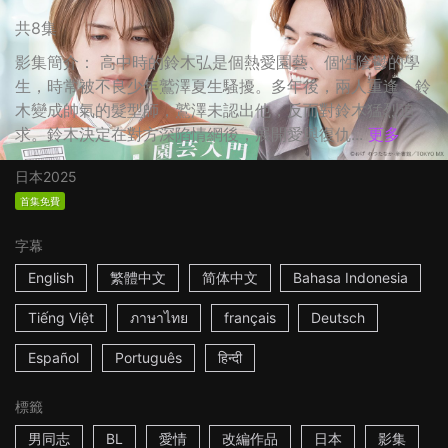
共8集
影集簡介： 高中時的鈴木弘是個熱愛園藝、個性陰鬱的學
生，時常被不良少年鷲澤夏生騷擾。多年後，兩人重逢，鈴
木變成帥氣的髮型師，鷲澤未認出他，反而對鈴木猛烈追
求。鈴木決定在對方深陷情網後，展開愛與復仇...
更多
日本
2025
首集免費
字幕
English
繁體中文
简体中文
Bahasa Indonesia
Tiếng Việt
ภาษาไทย
français
Deutsch
Español
Português
हिन्दी
標籤
男同志
BL
愛情
改編作品
日本
影集