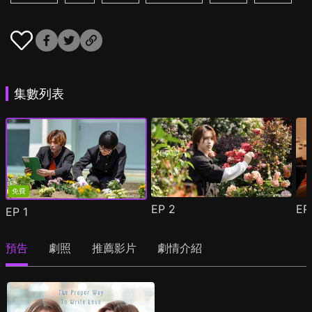
集數列表
免費
EP
2
E
EP
1
預告
劇照
推薦影片
劇情介紹