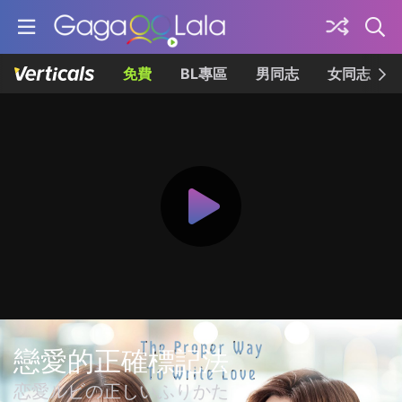
免費
BL專區
男同志
女同志
戀愛的正確標記法
恋愛ルビの正しいふりかた