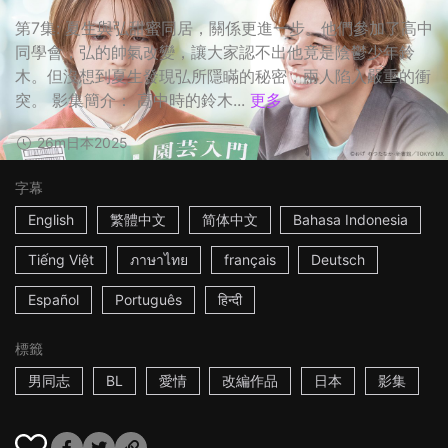
第7集: 夏生與弘甜蜜同居，關係更進一步。他們參加了高中
同學會，弘的帥氣改變，讓大家認不出他竟是陰鬱少年鈴
木。但沒想到夏生發現弘所隱瞞的秘密，兩人陷入嚴重的衝
突。 影集簡介： 高中時的鈴木...
更多
26m
日本
2025
字幕
English
繁體中文
简体中文
Bahasa Indonesia
Tiếng Việt
ภาษาไทย
français
Deutsch
Español
Português
हिन्दी
標籤
男同志
BL
愛情
改編作品
日本
影集