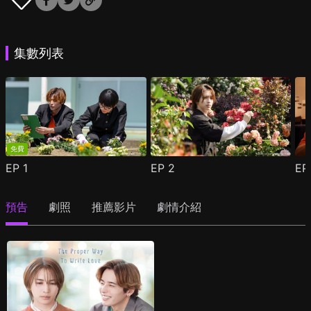
集數列表
免費
EP
1
EP
2
E
預告
劇照
推薦影片
劇情介紹