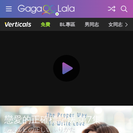
免費
BL專區
男同志
女同志
戀愛的正確標記法 第7集
恋愛ルビの正しいふりかた