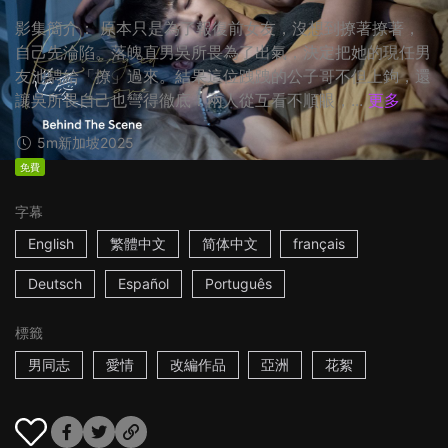
影集簡介： 原本只是為了報復前女友，沒想到撩著撩著，
自己先淪陷。落魄直男吳所畏為了出氣，決定把她的現任男
友池騁給「撩」過來。結果這位跩跩的公子哥不但上鉤，還
讓吳所畏自己也彎得徹底！兩人從互看不順眼，...
更多
5m
新加坡
2025
免費
字幕
English
繁體中文
简体中文
français
Deutsch
Español
Português
標籤
男同志
愛情
改編作品
亞洲
花絮