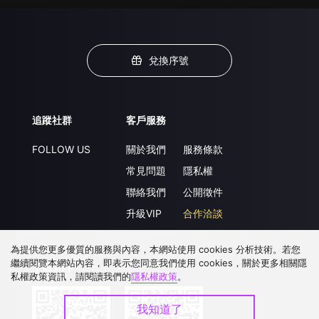
兌換序號
追蹤社群
客戶服務
FOLLOW US
關於我們
服務條款
常見問題
隱私權
聯絡我們
公開徵件
升級VIP
合作洽談
為提供您更多優質的服務與內容，本網站使用 cookies 分析技術。若您
繼續閱覽本網站內容，即表示您同意我們使用 cookies，關於更多相關隱
下載 APP
私權政策資訊，請閱讀我們的
隱私權政策
。
我知道了