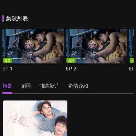
集數列表
免費
免費
免
EP
1
EP
2
E
預告
劇照
推薦影片
劇情介紹