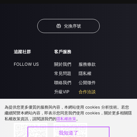
兌換序號
追蹤社群
客戶服務
FOLLOW US
關於我們
服務條款
常見問題
隱私權
聯絡我們
公開徵件
升級VIP
合作洽談
為提供您更多優質的服務與內容，本網站使用 cookies 分析技術。若您
繼續閱覽本網站內容，即表示您同意我們使用 cookies，關於更多相關隱
下載 APP
私權政策資訊，請閱讀我們的
隱私權政策
。
我知道了