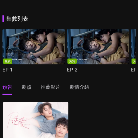
集數列表
免費
免費
免
EP
1
EP
2
E
預告
劇照
推薦影片
劇情介紹