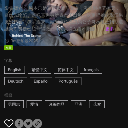
影集簡介： 原本只是為了報復前女友，沒想到撩著撩著，
自己先淪陷。落魄直男吳所畏為了出氣，決定把她的現任男
友池騁給「撩」過來。結果這位跩跩的公子哥不但上鉤，還
讓吳所畏自己也彎得徹底！兩人從互看不順眼，...
更多
3m
新加坡
2025
免費
字幕
English
繁體中文
简体中文
français
Deutsch
Español
Português
標籤
男同志
愛情
改編作品
亞洲
花絮