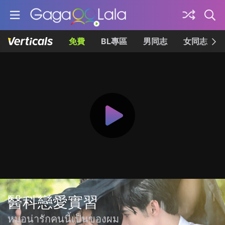
免費
BL專區
男同志
女同志
醫科戀愛實習
หมอน่ารักคนนี้เป็นของผม