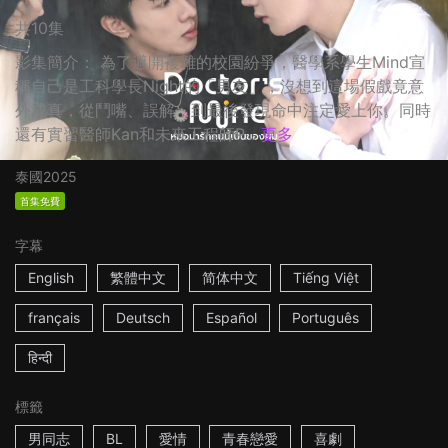
共10集
影集簡介： 為了避開複雜的校園紛爭，醫學系學生Mind宣
稱自己是工科學長Night的「男友」，沒想到這場假戲竟意
外成真，從鬥嘴、誤解，到最後發現命中注定愛上你。同時
還有實習醫師Kan和未來工程師P...
更多
泰國
2025
首集免費
字幕
English
繁體中文
简体中文
Tiếng Việt
français
Deutsch
Español
Português
हिन्दी
標籤
男同志
BL
愛情
青春戀愛
喜劇