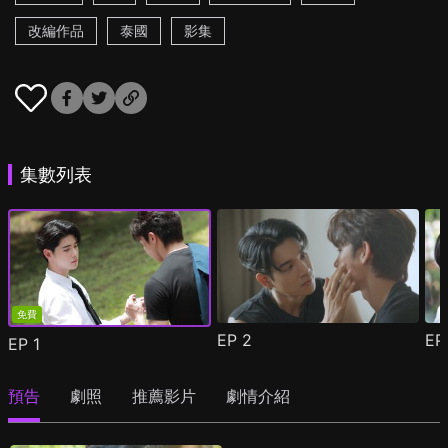
改編作品
泰國
影集
集數列表
免費
EP
2
E
EP
1
預告
劇照
推薦影片
劇情介紹