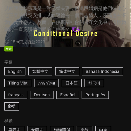
艾哈邁德和莎瑪是一對已婚夫妻，但這段婚姻是他們彼此心
照不宣的默契安排，艾哈邁德有一個同志情人，莎瑪也有深
愛的女性戀人。然而，在伊斯蘭社會的保守文化中，這段婚
姻能一直庇護他們愛的自由嗎？
更多
15m
突尼西亞
2023
免費
字幕
English
繁體中文
简体中文
Bahasa Indonesia
Tiếng Việt
ภาษาไทย
日本語
한국어
français
Deutsch
Español
Português
हिन्दी
標籤
男同志
女同志
婚姻關係
宗教
中東