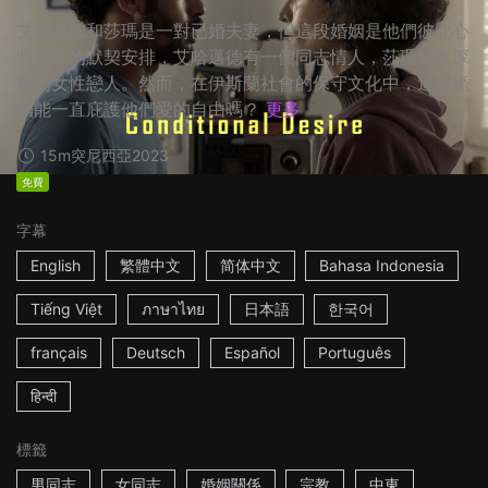
艾哈邁德和莎瑪是一對已婚夫妻，但這段婚姻是他們彼此心
照不宣的默契安排，艾哈邁德有一個同志情人，莎瑪也有深
愛的女性戀人。然而，在伊斯蘭社會的保守文化中，這段婚
姻能一直庇護他們愛的自由嗎？
更多
15m
突尼西亞
2023
免費
字幕
English
繁體中文
简体中文
Bahasa Indonesia
Tiếng Việt
ภาษาไทย
日本語
한국어
français
Deutsch
Español
Português
हिन्दी
標籤
男同志
女同志
婚姻關係
宗教
中東