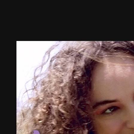
預告
劇照
推薦影片
劇情介紹