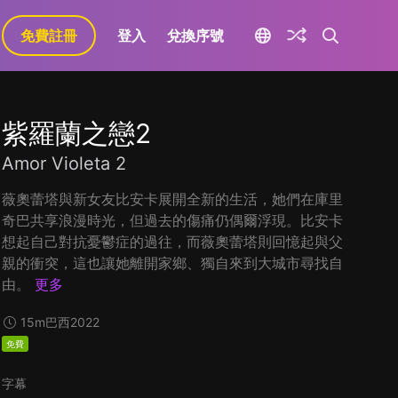
免費註冊
登入
兌換序號
紫羅蘭之戀2
Amor Violeta 2
薇奧蕾塔與新女友比安卡展開全新的生活，她們在庫里
奇巴共享浪漫時光，但過去的傷痛仍偶爾浮現。比安卡
想起自己對抗憂鬱症的過往，而薇奧蕾塔則回憶起與父
親的衝突，這也讓她離開家鄉、獨自來到大城市尋找自
由。
更多
15m
巴西
2022
免費
字幕