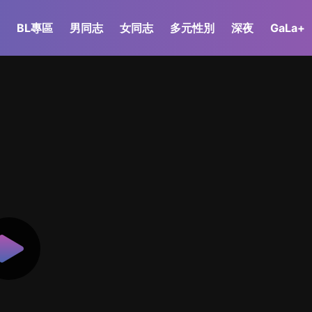
BL專區
男同志
女同志
多元性別
深夜
GaLa+