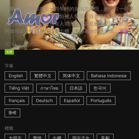
薇奧蕾塔和阿加塔是一對年輕的女同志伴侶，她們在一個保
守的小鎮上秘密相愛，深怕被人發現。薇奧蕾塔不願再隱藏
自己的感情，決定向所有人坦白，尤其是她的父親；然而，
阿加塔卻十分猶豫是否要出櫃，考驗著她們的愛情...
更多
14m
巴西
2022
免費
字幕
English
繁體中文
简体中文
Bahasa Indonesia
Tiếng Việt
ภาษาไทย
日本語
한국어
français
Deutsch
Español
Português
हिन्दी
標籤
女同志
愛情
出櫃
同志子女
喜劇