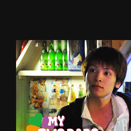
預告
劇照
推薦影片
劇情介紹