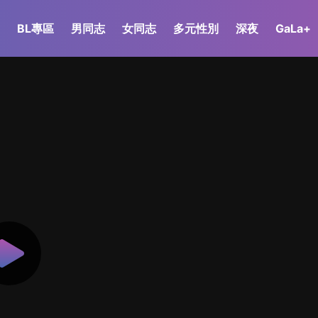
BL專區
男同志
女同志
多元性別
深夜
GaLa+