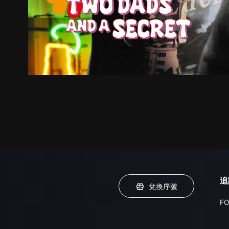
追
兌換序號
FO