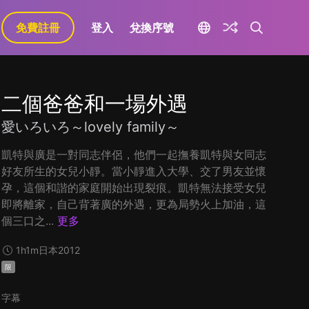
免費註冊
登入
兌換序號
二個爸爸和一場外遇
愛いろいろ～lovely family～
凱特與廣是一對同志伴侶，他們一起撫養凱特與女同志
好友所生的女兒小靜。當小靜進入大學、交了男友並懷
孕，這個和諧的家庭開始出現裂痕。凱特無法接受女兒
即將離家，自己背著廣的外遇，更為局勢火上加油，這
個三口之...
更多
1h1m
日本
2012
限
字幕