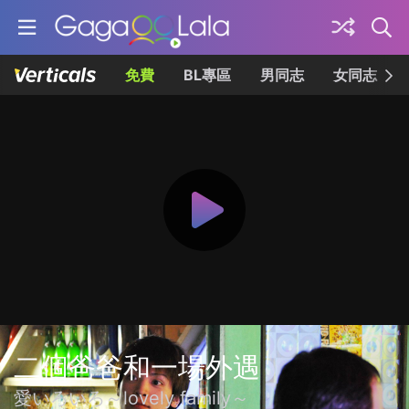
免費
BL專區
男同志
女同志
二個爸爸和一場外遇
愛いろいろ～lovely family～