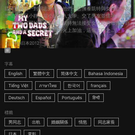
凱特與廣是一對同志伴侶，他們一起撫養凱特與女同志好友
所生的女兒小靜。當小靜進入大學、交了男友並懷孕，這個
和諧的家庭開始出現裂痕。凱特無法接受女兒即將離家，自
己背著廣的外遇，更為局勢火上加油，這個三口之...
更多
1h1m
日本
2012
限
字幕
English
繁體中文
简体中文
Bahasa Indonesia
Tiếng Việt
ภาษาไทย
한국어
français
Deutsch
Español
Português
हिन्दी
標籤
男同志
出軌
婚姻關係
情慾
同志家長
日本
電影