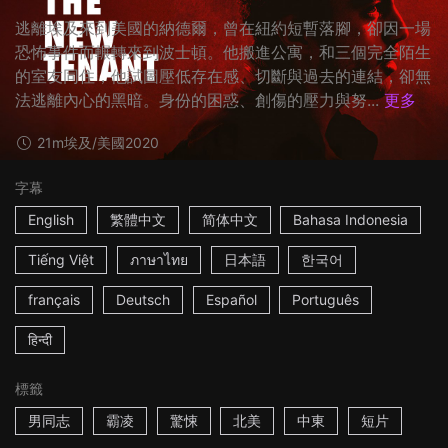
逃離埃及來到美國的納德爾，曾在紐約短暫落腳，卻因一場
恐怖事件而輾轉來到波士頓。他搬進公寓，和三個完全陌生
的室友同住，他試圖壓低存在感、切斷與過去的連結，卻無
法逃離內心的黑暗。身份的困惑、創傷的壓力與努...
更多
21m
埃及/美國
2020
字幕
English
繁體中文
简体中文
Bahasa Indonesia
Tiếng Việt
ภาษาไทย
日本語
한국어
français
Deutsch
Español
Português
हिन्दी
標籤
男同志
霸凌
驚悚
北美
中東
短片