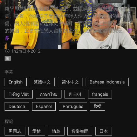
康平即將關閉心愛的音樂酒吧，並隱瞞自己身患重病的事
實。某夜，他邂逅了受傷的年輕人浩人，將他帶回酒吧療
傷。兩人漸漸建立起深刻的羈絆，而康平手上的那首未完成
的樂譜，正是前任戀人留下的遺作。他決定在酒吧的最...
更
多
1h2m
日本
2012
限
字幕
English
繁體中文
简体中文
Bahasa Indonesia
Tiếng Việt
ภาษาไทย
한국어
français
Deutsch
Español
Português
हिन्दी
標籤
男同志
愛情
情慾
音樂舞蹈
日本