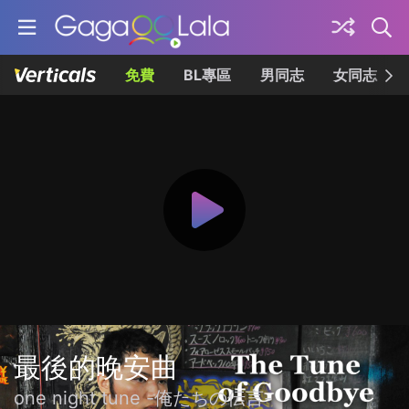
免費
BL專區
男同志
女同志
最後的晚安曲
one night tune -俺たちの伝言-