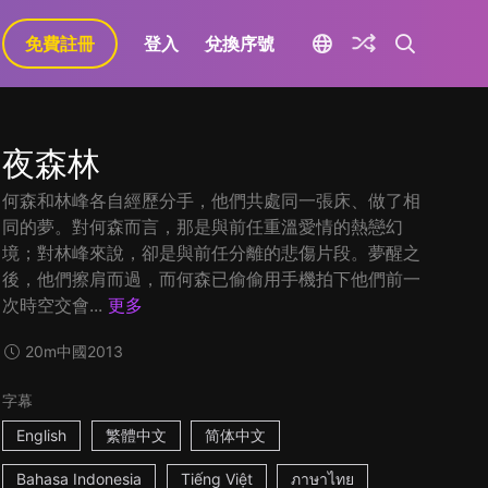
免費註冊
登入
兌換序號
夜森林
何森和林峰各自經歷分手，他們共處同一張床、做了相
同的夢。對何森而言，那是與前任重溫愛情的熱戀幻
境；對林峰來說，卻是與前任分離的悲傷片段。夢醒之
後，他們擦肩而過，而何森已偷偷用手機拍下他們前一
次時空交會...
更多
20m
中國
2013
字幕
English
繁體中文
简体中文
Bahasa Indonesia
Tiếng Việt
ภาษาไทย