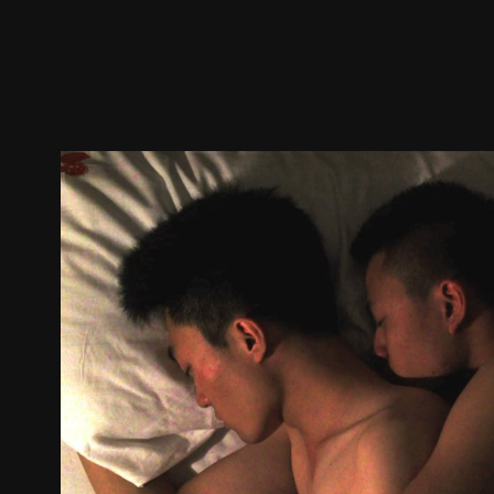
預告
劇照
推薦影片
劇情介紹