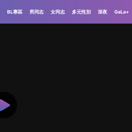
BL專區
男同志
女同志
多元性別
深夜
GaLa+