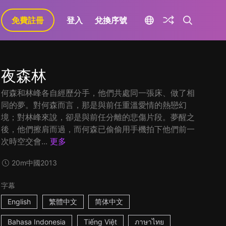
免費註冊
登入
兌換序號
夜森林
何森和林峰各自經歷分手，他們共處同一張床、做了相
同的夢。對何森而言，那是與前任重溫愛情的熱戀幻
境；對林峰來說，卻是與前任分離的悲傷片段。夢醒之
後，他們擦肩而過，而何森已偷偷用手機拍下他們前一
次時空交會...
更多
20m
中國
2013
字幕
English
繁體中文
简体中文
Bahasa Indonesia
Tiếng Việt
ภาษาไทย