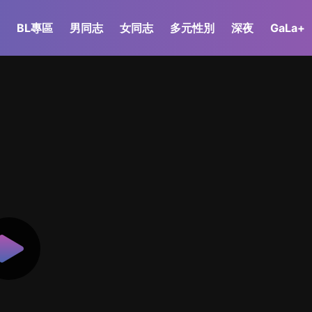
BL專區
男同志
女同志
多元性別
深夜
GaLa+