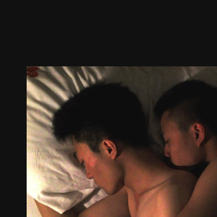
預告
劇照
推薦影片
劇情介紹