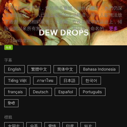
分手後的深夜對話，舊情能否重燃？雖然分開了，她們仍深
深依戀彼此。一人已踏上全新的生活軌道，另一人卻無法放
下過去。她們相約最後一次見面，在夜色籠罩的露台上，傾
訴分開以來所有無法釋懷的情感。那段無法命名的...
更多
15m
印度
2023
免費
字幕
English
繁體中文
简体中文
Bahasa Indonesia
Tiếng Việt
ภาษาไทย
日本語
한국어
français
Deutsch
Español
Português
हिन्दी
標籤
女同志
分手
愛情
印度
短片