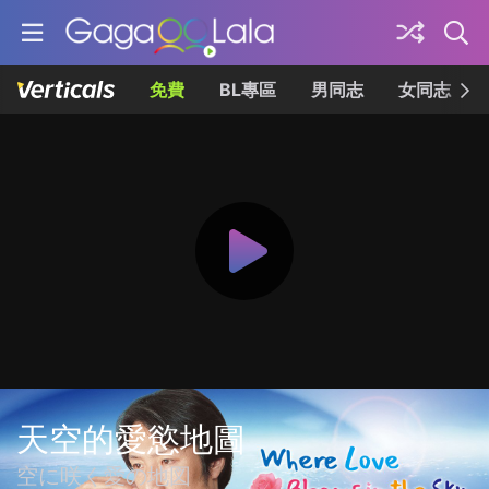
免費
BL專區
男同志
女同志
天空的愛慾地圖
空に咲く愛の地図