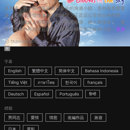
多年後，男子獨自返回昔日居住的海邊小鎮，意外與舊愛重
逢。當年他是懵懂無名的模特兒，正是這位官僚出身的戀
人，幫助他走入演藝圈。如今再度相遇，兩人舊情未了，愛
意在海風中再次泛起波瀾。改編自林芙美子經典小說...
更多
1h2m
日本
2011
限
字幕
English
繁體中文
简体中文
Bahasa Indonesia
Tiếng Việt
ภาษาไทย
한국어
français
Deutsch
Español
Português
हिन्दी
標籤
男同志
愛情
情慾
改編作品
旅遊
日本
電影