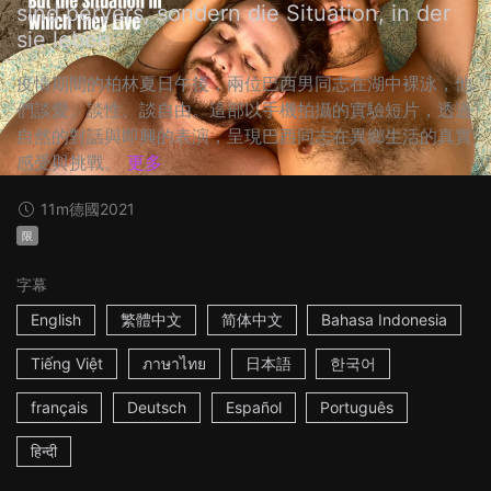
sind pervers, sondern die Situation, in der
sie leben
疫情期間的柏林夏日午後，兩位巴西男同志在湖中裸泳，他
們談愛、談性、談自由。這部以手機拍攝的實驗短片，透過
自然的對話與即興的表演，呈現巴西同志在異鄉生活的真實
感受與挑戰。
更多
11m
德國
2021
限
字幕
English
繁體中文
简体中文
Bahasa Indonesia
Tiếng Việt
ภาษาไทย
日本語
한국어
français
Deutsch
Español
Português
हिन्दी