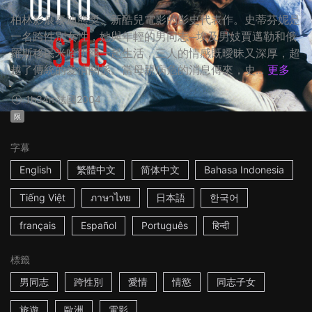
柏林影展泰迪熊獎、新酷兒電影的影史代表作。史蒂芬妮是
一名跨性別女性，她與年輕的男同志─埃及男妓賈邁勒和俄
羅斯移民米哈伊爾一起生活，三人的情感既曖昧又深厚，超
越了傳統的愛情關係。當母親病危的消息傳來，史...
更多
1h34m
法國
2004
限
字幕
English
繁體中文
简体中文
Bahasa Indonesia
Tiếng Việt
ภาษาไทย
日本語
한국어
français
Español
Português
हिन्दी
標籤
男同志
跨性別
愛情
情慾
同志子女
旅遊
歐洲
電影