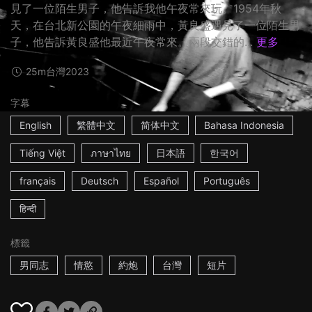
見了一位陌生男子，他告訴我他午夜常來玩。1954年秋
天，在台北新公園的午夜細雨中，黃良盛遇見了一位陌生男
子，他告訴黃良盛他最近午夜常來。兩段交錯的...
更多
25m
台灣
2023
字幕
English
繁體中文
简体中文
Bahasa Indonesia
Tiếng Việt
ภาษาไทย
日本語
한국어
français
Deutsch
Español
Português
हिन्दी
標籤
男同志
情慾
約炮
台灣
短片