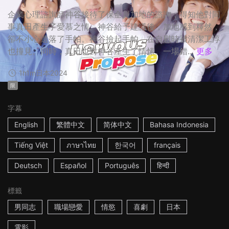
企業心理諮詢師神谷接待了保全員加地的諮詢，得知他對同
事真田產生了愛慕之情。神谷給予建議後，加地感到釋然，
卻不小心遺落了手帕。神谷撿起手帕，在自慰時被清潔工淳
也撞見。同時，真田也對神谷產生了情愫。一場錯...
更多
1h1m
日本
2024
限
字幕
English
繁體中文
简体中文
Bahasa Indonesia
Tiếng Việt
ภาษาไทย
한국어
français
Deutsch
Español
Português
हिन्दी
標籤
男同志
職場戀愛
情慾
喜劇
日本
電影