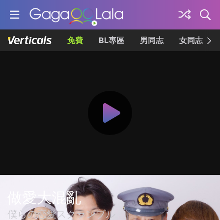
免費
BL專區
男同志
女同志
做愛大混亂
僕らの恋愛スクランブル