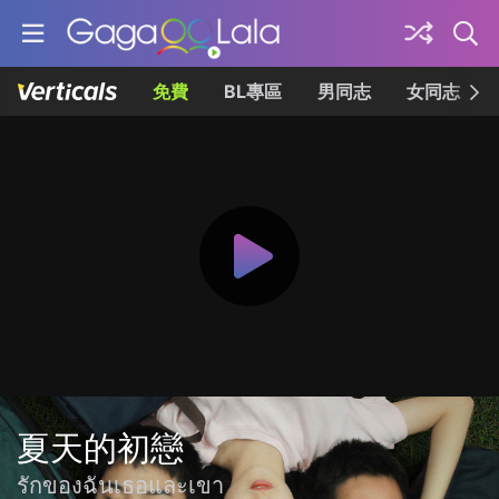
免費
BL專區
男同志
女同志
夏天的初戀
รักของฉันเธอและเขา