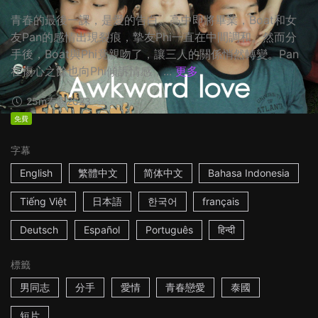
青春的最後一課，是愛的告白。高中即將畢業，Boat和女
友Pan的感情出現裂痕，摯友Phi一直在中間調和。然而分
手後，Boat與Phi竟親吻了，讓三人的關係悄然轉變。Pan
在傷心之餘也向Phi傾訴情感，...
更多
25m
泰國
2023
免費
字幕
English
繁體中文
简体中文
Bahasa Indonesia
Tiếng Việt
日本語
한국어
français
Deutsch
Español
Português
हिन्दी
標籤
男同志
分手
愛情
青春戀愛
泰國
短片