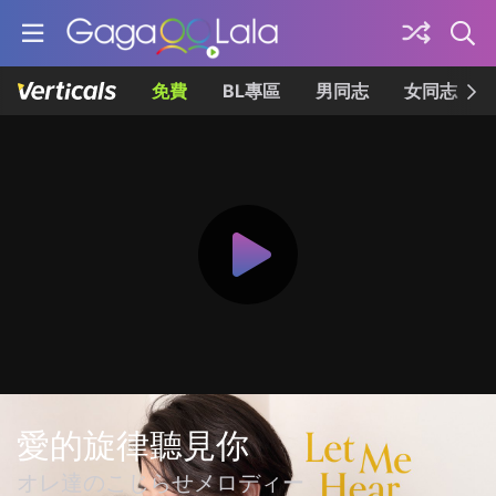
免費
BL專區
男同志
女同志
愛的旋律聽見你
オレ達のこじらせメロディー