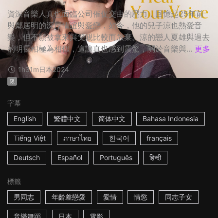
資深音樂人真也面臨公司催促交曲的壓力，回憶起25年前
與鄰居明的深厚情誼與愛戀，如今，他的兒子涼也熱愛音
樂，但不願被拿來與父親比較而放棄。涼的戀人夏雄與過去
的明長相極為相似，這讓真也感到震驚，關於音樂與...
更多
1h31m
日本
2024
限
字幕
English
繁體中文
简体中文
Bahasa Indonesia
Tiếng Việt
ภาษาไทย
한국어
français
Deutsch
Español
Português
हिन्दी
標籤
男同志
年齡差戀愛
愛情
情慾
同志子女
音樂舞蹈
日本
電影