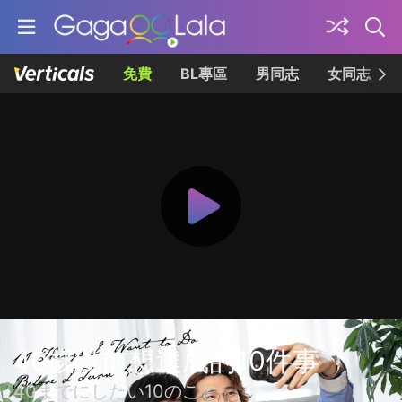
免費
BL專區
男同志
女同志
40歲以前想達成的10件事
40までにしたい10のこと