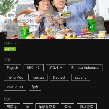
共12集
影集簡介： 即將滿40歲的上班族十条雀，生活一成不變。
某日，他默默列出「40歲前想完成的10件事」，意外被小
他十歲的帥氣部下田中慶司發現。在慶司的提議下，他們決
定一同實踐這份清單，也慢慢發展出跨越...
更多
日本
2025
首集免費
字幕
English
繁體中文
简体中文
Bahasa Indonesia
Tiếng Việt
français
Deutsch
Español
Português
हिन्दी
標籤
男同志
BL
年齡差戀愛
愛情
職場戀愛