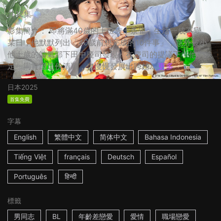
共12集
影集簡介： 即將滿40歲的上班族十条雀，生活一成不變。
某日，他默默列出「40歲前想完成的10件事」，意外被小
他十歲的帥氣部下田中慶司發現。在慶司的提議下，他們決
定一同實踐這份清單，也慢慢發展出跨越...
更多
日本
2025
首集免費
字幕
English
繁體中文
简体中文
Bahasa Indonesia
Tiếng Việt
français
Deutsch
Español
Português
हिन्दी
標籤
男同志
BL
年齡差戀愛
愛情
職場戀愛