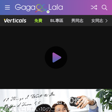
免費
BL專區
男同志
女同志
40歲以前想達成的10件事
40までにしたい10のこと