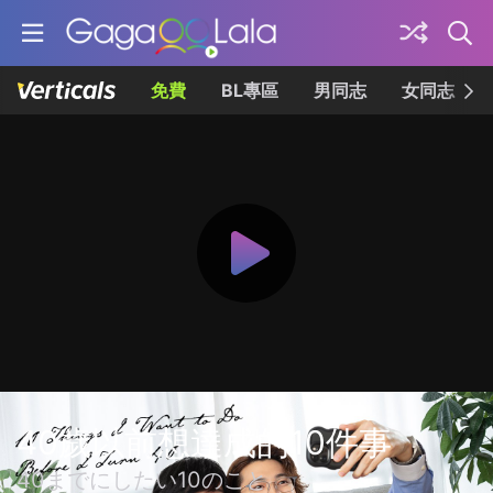
免費
BL專區
男同志
女同志
40歲以前想達成的10件事
40までにしたい10のこと