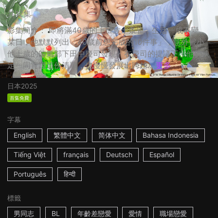
共12集
影集簡介： 即將滿40歲的上班族十条雀，生活一成不變。
某日，他默默列出「40歲前想完成的10件事」，意外被小
他十歲的帥氣部下田中慶司發現。在慶司的提議下，他們決
定一同實踐這份清單，也慢慢發展出跨越...
更多
日本
2025
首集免費
字幕
English
繁體中文
简体中文
Bahasa Indonesia
Tiếng Việt
français
Deutsch
Español
Português
हिन्दी
標籤
男同志
BL
年齡差戀愛
愛情
職場戀愛