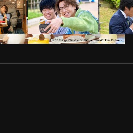
EP
3
EP
4