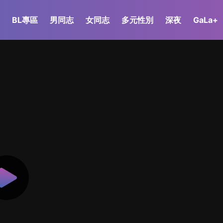
BL專區
男同志
女同志
多元性別
深夜
GaLa+