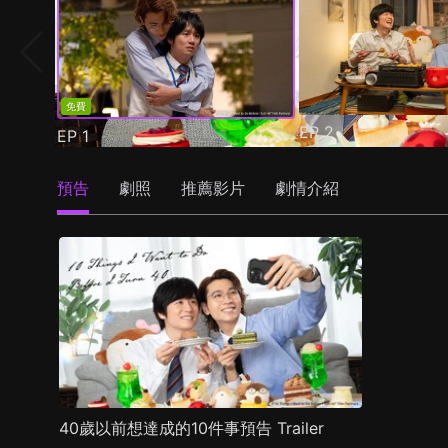
免費
EP
2
EP
1
預告
劇照
推薦影片
劇情介紹
40歲以前想達成的10件事預告 Trailer