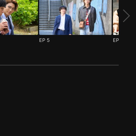
EP
5
EP
6