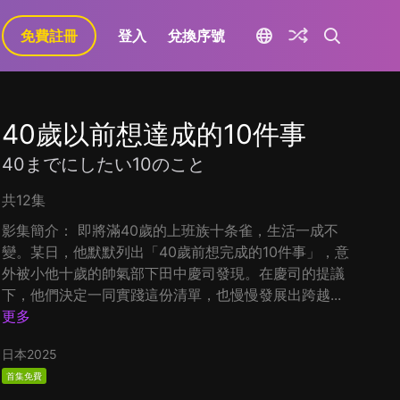
免費註冊
登入
兌換序號
40歲以前想達成的10件事
40までにしたい10のこと
共12集
影集簡介： 即將滿40歲的上班族十条雀，生活一成不
變。某日，他默默列出「40歲前想完成的10件事」，意
外被小他十歲的帥氣部下田中慶司發現。在慶司的提議
下，他們決定一同實踐這份清單，也慢慢發展出跨越...
更多
日本
2025
首集免費