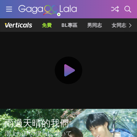
免費
BL專區
男同志
女同志
雨過天晴的我們
雨上がりの僕らについて