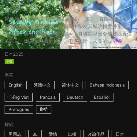
共12集
影集簡介： 住在東京的上班族奏振一郎，一直隱藏身為男
同志的身份，直到這天，他與高中摯友真城洸輔意外重逢。
六年前，奏曾單戀著真城，如今，真城卻說出令他難以置信
的告白「因為我也喜歡你」。雨過天晴，未竟的...
更多
日本
2025
免費
字幕
English
繁體中文
简体中文
Bahasa Indonesia
Tiếng Việt
français
Deutsch
Español
Português
हिन्दी
標籤
男同志
BL
愛情
出櫃
改編作品
日本