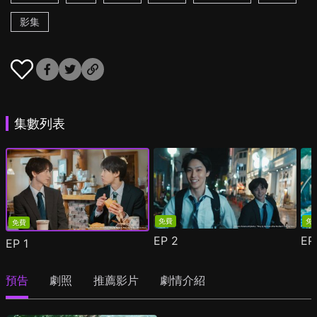
影集
集數列表
免費
免
免費
EP
2
E
EP
1
預告
劇照
推薦影片
劇情介紹