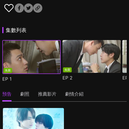
集數列表
免費
免費
EP
2
E
EP
1
預告
劇照
推薦影片
劇情介紹