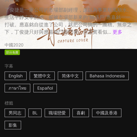
丁俊捷是一家公司的市場部副經理，原以為事業順風順水、
生活平靜安寧的他，卻被市場部新來的“關係戶”應嘉銘一一
打破。應嘉銘自從進了公司，就把公司搞的一團糟。無奈之
下，丁俊捷只好與應嘉銘鬥智鬥勇。但其實看似...
更多
中國
2020
部分免費
字幕
English
繁體中文
简体中文
Bahasa Indonesia
ภาษาไทย
Español
標籤
男同志
BL
職場戀愛
喜劇
中國及香港
影集