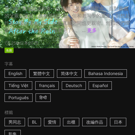
第10集: 真城提議和奏一起返鄉、參加同學聚會。面對嚴肅
的父親和家庭，讓奏感到沉重，但和老同學的重逢，則想起
許多快樂的青春記憶，他和真城之間也更親密。然而他們曖
昧的互動，卻被奏的父親看見了...。 ...
更多
25m
日本
2025
免費
字幕
English
繁體中文
简体中文
Bahasa Indonesia
Tiếng Việt
français
Deutsch
Español
Português
हिन्दी
標籤
男同志
BL
愛情
出櫃
改編作品
日本
影集