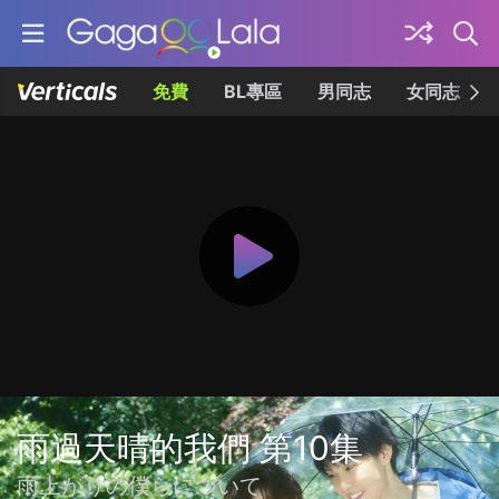
免費
BL專區
男同志
女同志
雨過天晴的我們 第10集
雨上がりの僕らについて