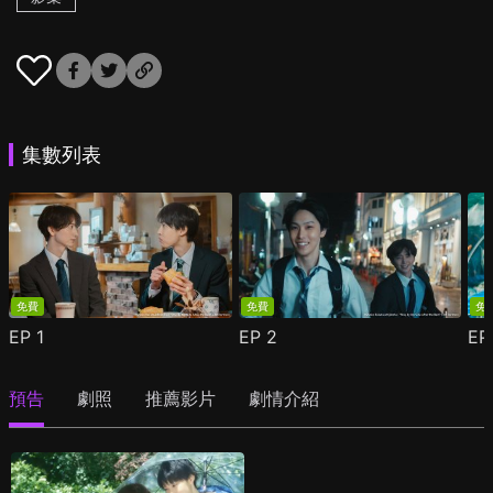
集數列表
免費
免費
免
EP
1
EP
2
E
預告
劇照
推薦影片
劇情介紹