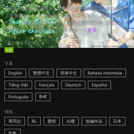
第9集: 奏在真城家醒來，他們回想昨夜的親密。奏外出買
了早餐回來，一起吃飯時，真城脫口而出：「我們一起住
吧？」，奏驚訝但沒有否定，即將迎來他們的同居生活？
影集簡介： 住在東京的上班族奏振一...
更多
25m
日本
2025
免費
字幕
English
繁體中文
简体中文
Bahasa Indonesia
Tiếng Việt
français
Deutsch
Español
Português
हिन्दी
標籤
男同志
BL
愛情
出櫃
改編作品
日本
影集