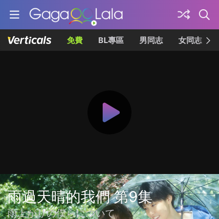
免費
BL專區
男同志
女同志
雨過天晴的我們 第9集
雨上がりの僕らについて