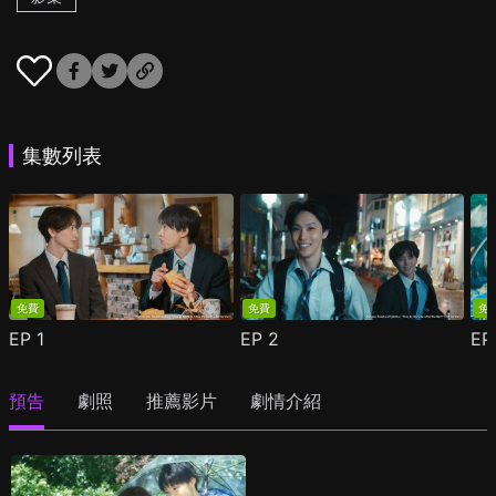
集數列表
免費
免費
免
EP
1
EP
2
E
預告
劇照
推薦影片
劇情介紹