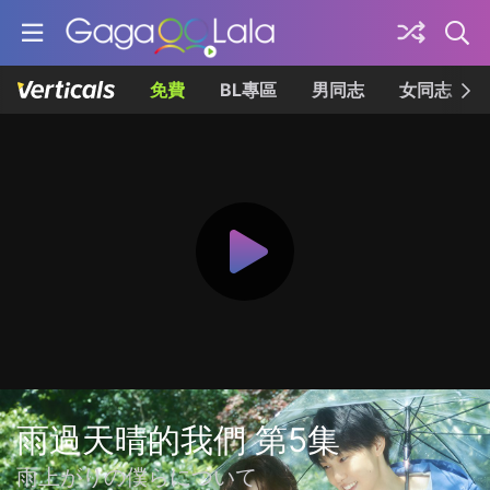
免費
BL專區
男同志
女同志
雨過天晴的我們 第5集
雨上がりの僕らについて