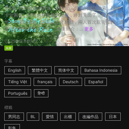
第5集: 回到故鄉的真城，再次陷入母親的情緒勒索，讓他
十分困擾；同時他和奏幾經波折，終於見面了，奏表明會與
他一同面對困難，讓真誠十分感動，兩人首次親密接觸，讓
彼此的關係更進一步了。 影集簡介：...
更多
25m
日本
2025
免費
字幕
English
繁體中文
简体中文
Bahasa Indonesia
Tiếng Việt
français
Deutsch
Español
Português
हिन्दी
標籤
男同志
BL
愛情
出櫃
改編作品
日本
影集