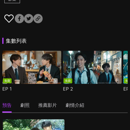
集數列表
免費
免費
免
EP
1
EP
2
E
預告
劇照
推薦影片
劇情介紹