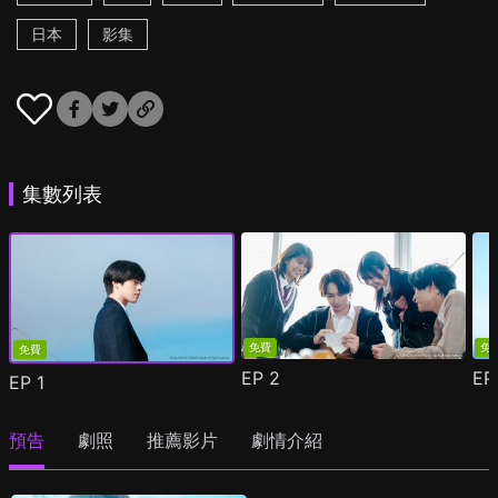
日本
影集
集數列表
免費
免
免費
EP
2
E
EP
1
預告
劇照
推薦影片
劇情介紹