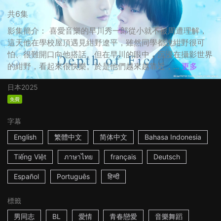
共6集
影集簡介： 喜愛音樂的早川秀一郎從小就不被周遭理解，
這天他在學校屋頂遇見紺野遼平，雖然同學都說紺野很可
怕、很難開口向他搭話。但在早川的眼中，沉浸在攝影世界
的紺野，看起來很快樂。於是他們越來越靠近，...
更多
日本
2025
免費
字幕
English
繁體中文
简体中文
Bahasa Indonesia
Tiếng Việt
ภาษาไทย
français
Deutsch
Español
Português
हिन्दी
標籤
男同志
BL
愛情
青春戀愛
音樂舞蹈