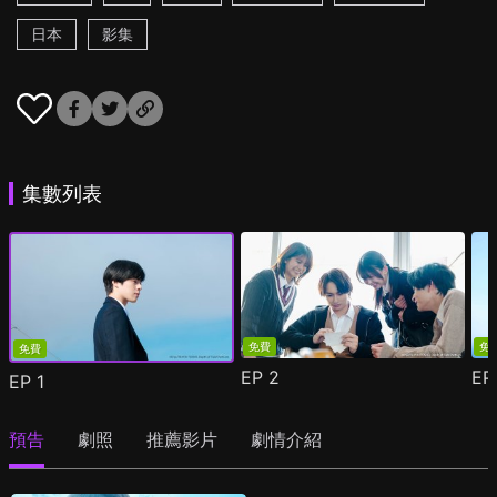
日本
影集
集數列表
免費
免
免費
EP
2
E
EP
1
預告
劇照
推薦影片
劇情介紹