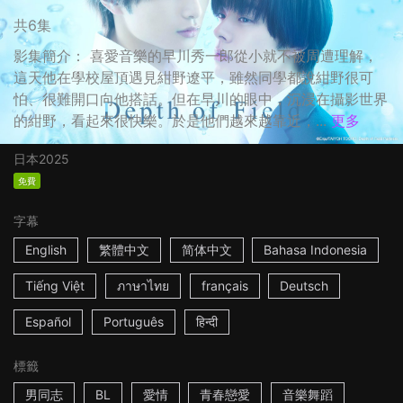
共6集
影集簡介： 喜愛音樂的早川秀一郎從小就不被周遭理解，
這天他在學校屋頂遇見紺野遼平，雖然同學都說紺野很可
怕、很難開口向他搭話。但在早川的眼中，沉浸在攝影世界
的紺野，看起來很快樂。於是他們越來越靠近，...
更多
日本
2025
免費
字幕
English
繁體中文
简体中文
Bahasa Indonesia
Tiếng Việt
ภาษาไทย
français
Deutsch
Español
Português
हिन्दी
標籤
男同志
BL
愛情
青春戀愛
音樂舞蹈