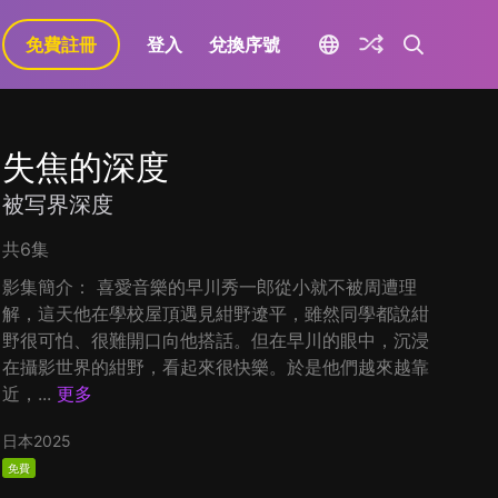
免費註冊
登入
兌換序號
失焦的深度
被写界深度
共6集
影集簡介： 喜愛音樂的早川秀一郎從小就不被周遭理
解，這天他在學校屋頂遇見紺野遼平，雖然同學都說紺
野很可怕、很難開口向他搭話。但在早川的眼中，沉浸
在攝影世界的紺野，看起來很快樂。於是他們越來越靠
近，...
更多
日本
2025
免費