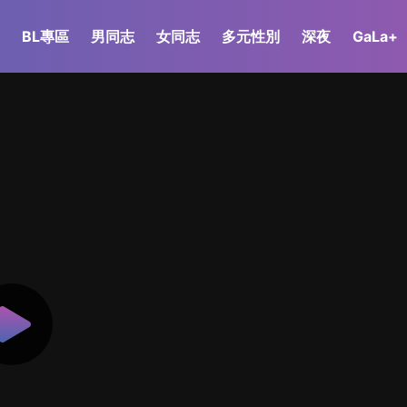
BL專區
男同志
女同志
多元性別
深夜
GaLa+