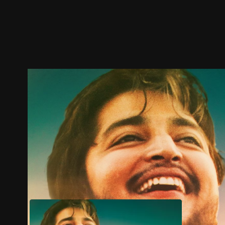
預告
劇照
推薦影片
劇情介紹