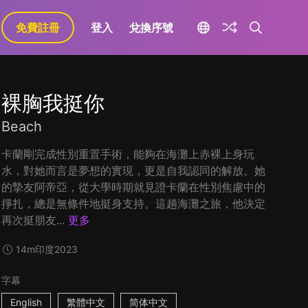
免費註冊
登入
兌換序號
裸胸我挺你
Beach
卡蘭剛完成性別重置手術，能夠在海灘上赤裸上身玩
水，對她而言是夢想的實現，更是自我認同的解放。她
的摯友阿帝亞，從大學時期就見證卡蘭在性別焦慮中的
掙扎，總是無條件地挺身支持。這趟海灘之旅，他決定
再次挺朋友...
更多
14m
印度
2023
字幕
English
繁體中文
简体中文