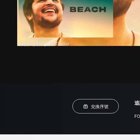
裸胸我挺你預告 Trailer
追
兌換序號
FO