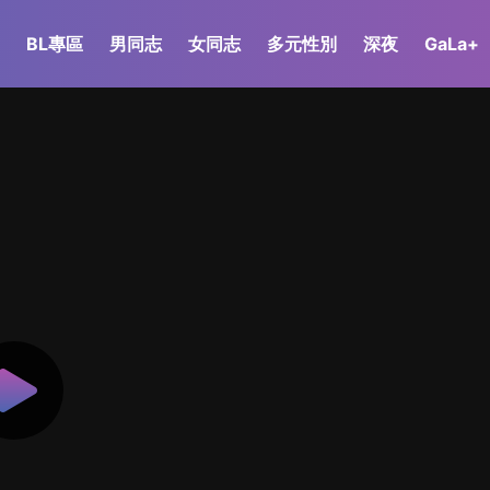
BL專區
男同志
女同志
多元性別
深夜
GaLa+