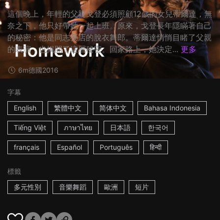
這個晚上，年輕的父親戈登必須照顧12歲的女兒蒂爾達，無
奈之下，他只好帶她一起上班。原來，戈登長年隱瞞著自己
的秘密：他是同志夜店的脫衣舞郎。蒂爾達悄悄目睹了父親
的表演，也揭開了這層秘密。回家路上，她決定...
更多
6m
德國
2016
字幕
English
繁體中文
简体中文
Bahasa Indonesia
Tiếng Việt
ภาษาไทย
日本語
한국어
français
Español
Português
हिन्दी
標籤
多元性別
音樂舞蹈
歐洲
短片