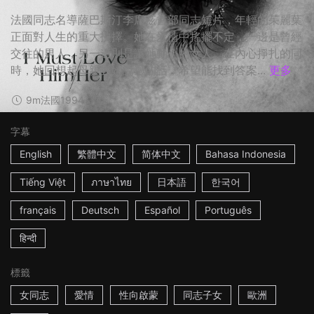
法國同志名導薩巴斯汀李席茲首部同志短片，年輕的茱麗葉
正面對人生的重大抉擇。她在愛情中搖擺不定，一邊是曾經
交往的男人，另一邊則是讓她動心的女人。在內心掙扎的同
時，她回想起母親對她說過的話，希望能找到答案...
更多
9m
法國
1994
字幕
English
繁體中文
简体中文
Bahasa Indonesia
Tiếng Việt
ภาษาไทย
日本語
한국어
français
Deutsch
Español
Português
हिन्दी
標籤
女同志
愛情
性向啟蒙
同志子女
歐洲