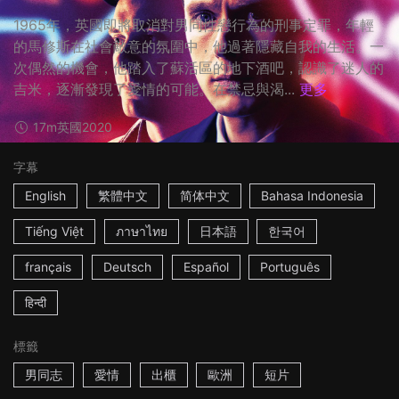
1965年，英國即將取消對男同性戀行為的刑事定罪，年輕
的馬修斯​在社會敵意的氛圍中，他過著隱藏自我的生活。一
次偶然的機會，他踏入了蘇活區的地下酒吧，認識了迷人的
吉米，​逐漸發現了愛情的可能。在禁忌與渴...
更多
17m
英國
2020
字幕
English
繁體中文
简体中文
Bahasa Indonesia
Tiếng Việt
ภาษาไทย
日本語
한국어
français
Deutsch
Español
Português
हिन्दी
標籤
男同志
愛情
出櫃
歐洲
短片