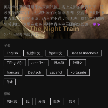
奧斯卡在斯德哥爾摩結束面試後，搭上返鄉的夜行列車。這
段漫長的車程中，他與對座的阿哈邁德四目交會，彼此眼神
中流露出相同的渴望。語言雖不通，卻無法阻擋他們之間的
情感連結。這場在夜色與列車轟鳴中展開的短暫邂...
更多
14m
瑞典/法國
2020
字幕
English
繁體中文
简体中文
Bahasa Indonesia
Tiếng Việt
ภาษาไทย
日本語
한국어
français
Deutsch
Español
Português
हिन्दी
標籤
男同志
BL
愛情
歐洲
短片